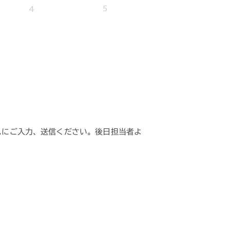
5
4
ムにご入力、送信ください。後日担当者よ