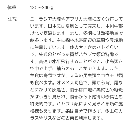
体重
130～340ｇ
生態
ユーラシア大陸やアフリカ大陸に広く分布して
います。日本には夏鳥として渡来し、本州中部
以北で繁殖します。また、冬期には熱帯地域で
越冬します。主に森林地帯周辺の草原や農耕地
に生息しています。体の大きさはハトぐらい
で、先端のとがった翼がハヤブサ類の特徴で
す。高速で水平飛行することができ、小鳥類を
空中で上手に捕らえることができます。また、
主食は鳥類ですが、大型の昆虫類やコウモリ類
も食べます。オスメス同色で、頭から背、尾な
どにかけて灰黒色、腹部は白地に黒褐色の縦斑
がはっきり見られ、腹部から下尾筒の赤褐色も
特徴的です。ハヤブサ類によく見られる頬の髭
模様もあります。巣は自分で作らず、樹上のカ
ラスやリスなどの古巣を利用します。