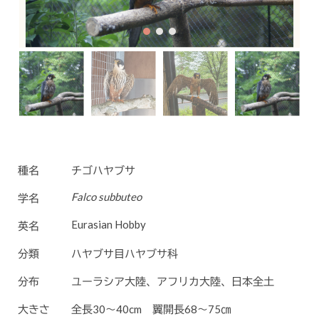
種名
チゴハヤブサ
Falco subbuteo
学名
Eurasian Hobby
英名
分類
ハヤブサ目ハヤブサ科
分布
ユーラシア大陸、アフリカ大陸、日本全土
大きさ
全長30～40cm 翼開長68～75㎝