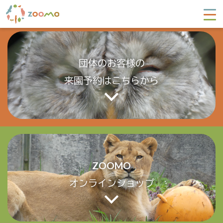
過去の投稿
投
新しい投稿
稿
ナ
ビ
団体のお客様の
来園予約はこちらから
ゲ
ー
シ
ョ
ン
ZOOMO
オンラインショップ