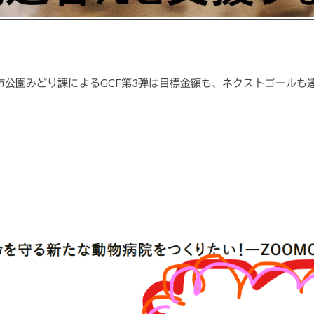
盛岡市公園みどり課によるGCF第3弾は目標金額も、ネクストゴール