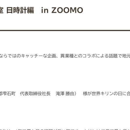
 日時計編 in ZOOMO
MOならではのキャッチーな企画、異業種とのコラボによる話題で地
郡雫石町 代表取締役社長 滝澤 勝由） 様が世界キリンの日に合