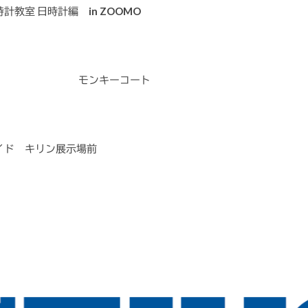
計教室 日時計編 in ZOOMO
ーコート
イド キリン展示場前