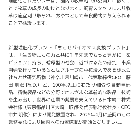
堆肥化されたウンチは、園内の牧草地（非公開）に撒くこ
とで牧草の成長の助けとなります。飼育スタッフにより牧
草は適宜刈り取られ、おやつとして草食動物に与えられる
ことで循環します。
新型堆肥化プラント「ちとせバイオマス変換プラント」
は、「生き物たちの力と共に千年先までもっと豊かに」を
ビジョンに持ち、循環型の社会に近づけるため研究・事業
開発を行っているちとせグループの中核法人である株式会
社ちとせ研究所様（神奈川県川崎市 代表取締役CEO 藤
田 朋宏 Ph.D.）と、100年以上にわたり軸受や自動車部
品、精機製品などの分野でさまざまな革新的な製品・技術
を生み出し、世界の産業の発展を支えている日本精工株式
会社様（東京都品川区大崎 取締役 代表執行役社長・CEO
市井 明俊）により開発設置され、2025年4月に盛岡市との
業務委託により園内への設置稼働が開始となりました。