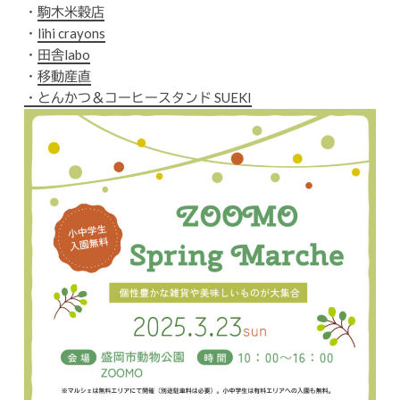
・
駒木米穀店
・
lihi crayons
・
田舎labo
・
移動産直
・とんかつ＆コーヒースタンド SUEKI