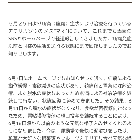
５月２９日より疝痛（腹痛）症状により治療を行っている
アフリカゾウの メス“マオ”について、これまでも当園の
SNSやホームページで経過報告してきましたが、疝痛発症
以前と同様の生活を送れる状態にまで回復しましたのでお
知らせします。
6月7日にホームページでもお知らせした通り、疝痛による
動作緩慢・食欲減退の症状があり、鎮痛剤と胃薬の注射治
療、また脱水の症状もあったため点滴による補液治療を継
続して行ない、状態回復に努めてきました。その結果、6
月11日から脱水の症状がなくなり、食欲が回復傾向となっ
たため、胃粘膜修復剤の経口投与を継続することにより、
6月18日頃から以前のような元気な様子をみせてくれるよ
うになりました。今は、運動場で豪快に泥浴びをしたり、
乾草と大好きな根菜類やフルーツをモリモリ食べ元気な様