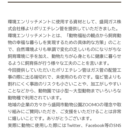
環境エンリッチメントに使用する資材として、盛岡ガス株
式会社様よりポリエチレン管を提供していただきました。
環境エンリッチメントとは、「動物福祉の観点から飼育動
物の幸福な暮らしを実現するための具体的な方策」のこと
で、自然環境よりも単調で変化の乏しいものになりがちな
飼育環境に手を加え、動物たちが心身ともに健康に暮らせ
るように飼育係が行う様々な工夫のことを言います。
今回提供していただいたポリエチレン管はガス管の配管工
事の際に出る端切れで、未使用のものです。塩ビ管よりも
割れにくく事故のリスクも小さいことや、加工がしやすい
ことなどから、動物園では小型～大型動物までいろいろな
動物種で利用されています。
地域の企業の方々から盛岡市動物公園ZOOMOの理念や取
り組みにご賛同いただき、ご支援をいただけることは非常
に嬉しいことです。ありがとうございます。
実際に動物に使用した際にはTwitter、Facebook等のSNS